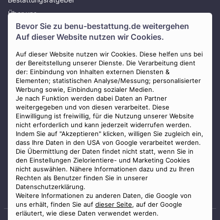
Über uns
Bevor Sie zu
benu-bestattung.de
weitergehen
Presse
Auf dieser Website nutzen wir Cookies.
AGB
Impressum
Auf dieser Website nutzen wir Cookies. Diese helfen uns bei
der Bereitstellung unserer Dienste. Die Verarbeitung dient
Datenschutz
der: Einbindung von Inhalten externen Diensten &
Elementen; statistischen Analyse/Messung; personalisierter
Widerrufsbelehrung
Werbung sowie, Einbindung sozialer Medien.
Zahlungsmöglichkeiten
Je nach Funktion werden dabei Daten an Partner
weitergegeben und von diesen verarbeitet. Diese
Mitglied im Bestatterverband Bayern
Einwilligung ist freiwillig, für die Nutzung unserer Website
nicht erforderlich und kann jederzeit widerrufen werden.
Indem Sie auf "Akzeptieren" klicken, willigen Sie zugleich ein,
dass Ihre Daten in den USA von Google verarbeitet werden.
Die Übermittlung der Daten findet nicht statt, wenn Sie in
den Einstellungen Zielorientiere- und Marketing Cookies
nicht auswählen. Nähere Informationen dazu und zu Ihren
Staatlich geprüfter
Rechten als Benutzer finden Sie in unserer
Bestatter
Datenschutzerklärung.
Weitere Informationen zu anderen Daten, die Google von
uns erhält, finden Sie auf
dieser Seite
, auf der Google
erläutert, wie diese Daten verwendet werden.