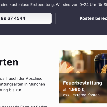
r eine kostenlose Erstberatung. Wir sind von 0–24 Uhr für
 89 67 4544
Kosten bere
rten
l darf auch der Abschied
Feuerbestattung
stattungsarten in München
1.990
€
ab
,
tung bis zur
exkl. externe Kosten