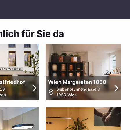
lich für Sie da
tfriedhof
Wien Margareten 1050
 29
Siebenbrunnengasse 9
hen
1050 Wien