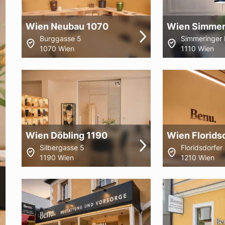
Wien Neubau 1070
Wien Simmer
Burggasse 5
Simmeringer 
1070 Wien
1110 Wien
Wien Döbling 1190
Wien Florids
Silbergasse 5
Floridsdorfe
1190 Wien
1210 Wien