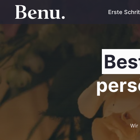
Erste Schri
Bes
persö
Wir 