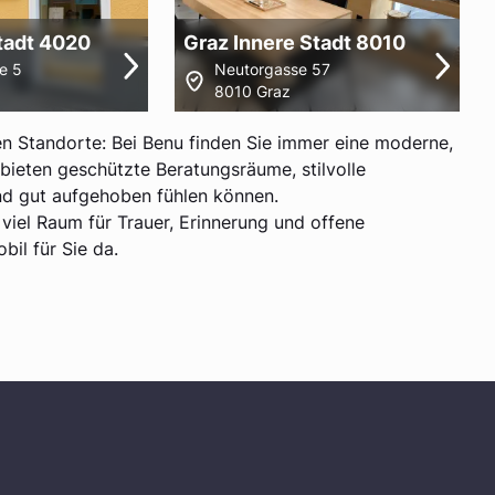
Stadt 4020
Graz Innere Stadt 8010
e 5
Neutorgasse 57
8010 Graz
n Standorte: Bei Benu finden Sie immer eine moderne,
n bieten geschützte Beratungsräume, stilvolle
nd gut aufgehoben fühlen können.
 viel Raum für Trauer, Erinnerung und offene
il für Sie da.
g