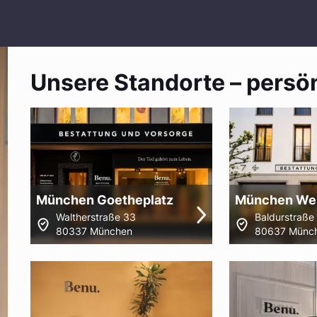
Unsere Standorte – persön
München Goetheplatz
München Wes
Waltherstraße 33
Baldurstraße
80337 München
80637 Münc