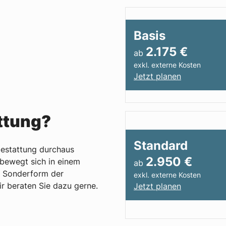
Basis
2.175
€
ab
exkl. externe Kosten
Jetzt planen
ttung?
Standard
bestattung durchaus
2.950
€
 bewegt sich in einem
ab
se Sonderform der
exkl. externe Kosten
ir beraten Sie dazu gerne.
Jetzt planen