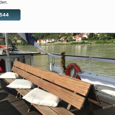
den.
4544