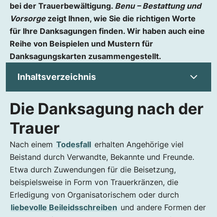
bei der Trauerbewältigung.
Benu – Bestattung und
Vorsorge
zeigt Ihnen, wie Sie die richtigen Worte
für Ihre Danksagungen finden. Wir haben auch eine
Reihe von Beispielen und Mustern für
Danksagungskarten zusammengestellt.
Inhaltsverzeichnis
Die Danksagung nach der
Die Danksagung nach der Trauer
Wie bedanke ich mich für die Trauerkarte?
Trauer
Wann werden die Dankesworte verschickt?
Nach einem
Todesfall
erhalten Angehörige viel
Arten der Danksagung – Rede, Karte oder
Beistand durch Verwandte, Bekannte und Freunde.
Annonce
Etwa durch Zuwendungen für die Beisetzung,
Dankesworte zum Leichenschmaus
beispielsweise in Form von Trauerkränzen, die
Versenden von Trauerdanksagungen
Erledigung von Organisatorischem oder durch
Schalten einer Traueranzeige
liebevolle Beileidsschreiben
und andere Formen der