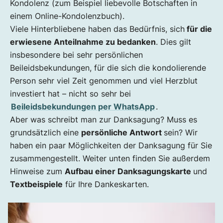
Die Danksagung richtig aufbauen
Kondolenz (zum Beispiel liebevolle Botschaften in
Danke für die Anteilnahme – Text
einem Online-Kondolenzbuch).
Viele Hinterbliebene haben das Bedürfnis, sich
für die
Textbeispiele für Danksagungen nach
Todesfall
erwiesene Anteilnahme zu bedanken
. Dies gilt
insbesondere bei sehr persönlichen
Do's und Don'ts für Danksagungskarten
Beileidsbekundungen, für die sich die kondolierende
Person sehr viel Zeit genommen und viel Herzblut
investiert hat – nicht so sehr bei
Beileidsbekundungen per WhatsApp
.
Aber was schreibt man zur Danksagung? Muss es
grundsätzlich eine
persönliche Antwort
sein? Wir
haben ein paar Möglichkeiten der Danksagung für Sie
zusammengestellt. Weiter unten finden Sie außerdem
Hinweise zum
Aufbau einer Danksagungskarte
und
Textbeispiele
für Ihre Dankeskarten.