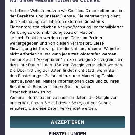
Auf dieser Website nutzen wir Cookies.
AGB
Impressum
Auf dieser Website nutzen wir Cookies. Diese helfen uns bei
der Bereitstellung unserer Dienste. Die Verarbeitung dient
Datenschutz
der: Einbindung von Inhalten externen Diensten &
Elementen; statistischen Analyse/Messung; personalisierter
Widerrufsbelehrung
Werbung sowie, Einbindung sozialer Medien.
Zahlungsmöglichkeiten
Je nach Funktion werden dabei Daten an Partner
weitergegeben und von diesen verarbeitet. Diese
Mitglied im Bestatterverband Bayern
Einwilligung ist freiwillig, für die Nutzung unserer Website
nicht erforderlich und kann jederzeit widerrufen werden.
Indem Sie auf "Akzeptieren" klicken, willigen Sie zugleich ein,
dass Ihre Daten in den USA von Google verarbeitet werden.
Die Übermittlung der Daten findet nicht statt, wenn Sie in
den Einstellungen Zielorientiere- und Marketing Cookies
nicht auswählen. Nähere Informationen dazu und zu Ihren
Staatlich geprüfter
Rechten als Benutzer finden Sie in unserer
Bestatter
Datenschutzerklärung.
Weitere Informationen zu anderen Daten, die Google von
uns erhält, finden Sie auf
dieser Seite
, auf der Google
erläutert, wie diese Daten verwendet werden.
AKZEPTIEREN
© 2026 Benu GmbH. Alle Rechte vorbehalten.
Angebot
EINSTELLUNGEN