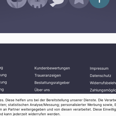
ng
Kundenbewertungen
Impressum
tung
Traueranzeigen
Datenschutz
tung
Bestattungsratgeber
Widerrufsbeleh
ung
Über uns
Zahlungsmöglic
planen
Presse
Mitglied im
s. Diese helfen uns bei der Bereitstellung unserer Dienste. Die Verarb
Bestatterverba
AGB
ten; statistischen Analyse/Messung; personalisierter Werbung sowie, 
an Partner weitergegeben und von diesen verarbeitet. Diese Einwilligun
und kann jederzeit widerrufen werden.