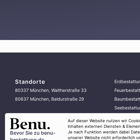
Standorte
Erdbestattu
80337 München, Waltherstraße 33
Feuerbestat
80637 München, Baldurstraße 29
Baumbestat
Seebestatt
Bestattung 
Auf dieser Website nutzen wir Cookie
Vorsorge
Inhalten externen Diensten & Elemen
Je nach Funktion werden dabei Daten 
Bevor Sie zu
benu-
unserer Website nicht erforderlich 
bestattung.de