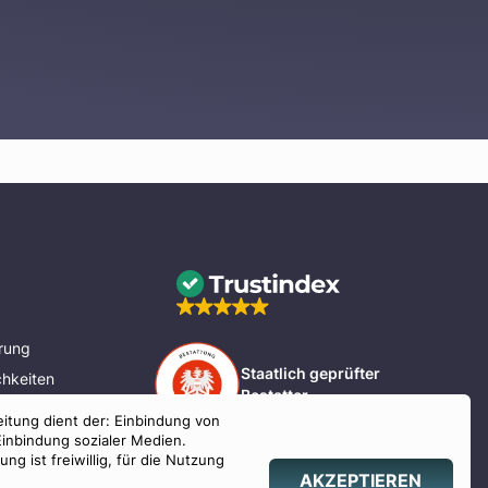
rung
Staatlich geprüfter
hkeiten
Bestatter
eitung dient der: Einbindung von
nd Bayern
Einbindung sozialer Medien.
g ist freiwillig, für die Nutzung
AKZEPTIEREN