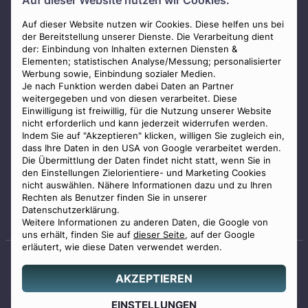
Auf dieser Website nutzen wir Cookies.
AGB
Impressum
Auf dieser Website nutzen wir Cookies. Diese helfen uns bei
der Bereitstellung unserer Dienste. Die Verarbeitung dient
Datenschutz
der: Einbindung von Inhalten externen Diensten &
Elementen; statistischen Analyse/Messung; personalisierter
Widerrufsbelehrung
Werbung sowie, Einbindung sozialer Medien.
Zahlungsmöglichkeiten
Je nach Funktion werden dabei Daten an Partner
weitergegeben und von diesen verarbeitet. Diese
Mitglied im Bestatterverband Bayern
Einwilligung ist freiwillig, für die Nutzung unserer Website
nicht erforderlich und kann jederzeit widerrufen werden.
Indem Sie auf "Akzeptieren" klicken, willigen Sie zugleich ein,
dass Ihre Daten in den USA von Google verarbeitet werden.
Die Übermittlung der Daten findet nicht statt, wenn Sie in
den Einstellungen Zielorientiere- und Marketing Cookies
nicht auswählen. Nähere Informationen dazu und zu Ihren
Staatlich geprüfter
Rechten als Benutzer finden Sie in unserer
Bestatter
Datenschutzerklärung.
Weitere Informationen zu anderen Daten, die Google von
uns erhält, finden Sie auf
dieser Seite
, auf der Google
erläutert, wie diese Daten verwendet werden.
AKZEPTIEREN
© 2026 Benu GmbH. Alle Rechte vorbehalten.
Angebot
EINSTELLUNGEN