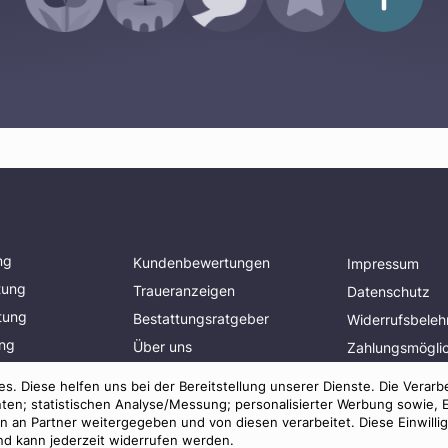
ng
Kundenbewertungen
Impressum
tung
Traueranzeigen
Datenschutz
tung
Bestattungsratgeber
Widerrufsbeleh
ung
Über uns
Zahlungsmöglic
planen
Presse
Mitglied im
s. Diese helfen uns bei der Bereitstellung unserer Dienste. Die Verarb
Bestatterverba
AGB
ten; statistischen Analyse/Messung; personalisierter Werbung sowie, 
an Partner weitergegeben und von diesen verarbeitet. Diese Einwilligun
und kann jederzeit widerrufen werden.