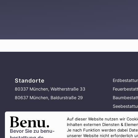
Standorte
Erdbestattu
80337 München, Waltherstraße 33
Feuerbestat
80637 München, Baldurstraße 29
Baumbestat
Seebestatt
Bestattung 
Auf dieser Website nutzen wir Cookie
Vorsorge
Inhalten externen Diensten & Elemen
Je nach Funktion werden dabei Daten 
Bevor Sie zu
benu-
unserer Website nicht erforderlich 
bestattung.de