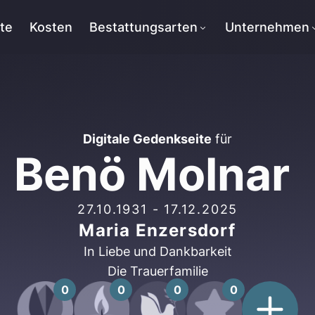
tte
Kosten
Bestattungsarten
Unternehmen
Digitale Gedenkseite
für
Benö Molnar
27.10.1931
-
17.12.2025
Maria Enzersdorf
In Liebe und Dankbarkeit
Die Trauerfamilie
0
0
0
0