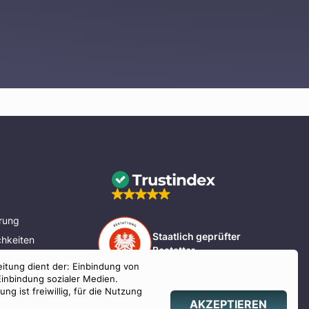
rung
Staatlich geprüfter
hkeiten
Bestatter
eitung dient der: Einbindung von
nd Bayern
Einbindung sozialer Medien.
g ist freiwillig, für die Nutzung
AKZEPTIEREN