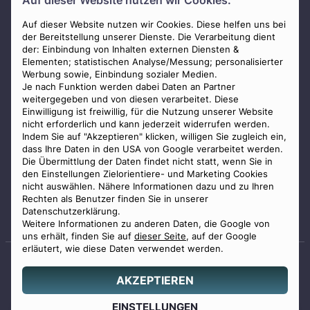
Auf dieser Website nutzen wir Cookies.
AGB
Impressum
Auf dieser Website nutzen wir Cookies. Diese helfen uns bei
der Bereitstellung unserer Dienste. Die Verarbeitung dient
Datenschutz
der: Einbindung von Inhalten externen Diensten &
Elementen; statistischen Analyse/Messung; personalisierter
Widerrufsbelehrung
Werbung sowie, Einbindung sozialer Medien.
Zahlungsmöglichkeiten
Je nach Funktion werden dabei Daten an Partner
weitergegeben und von diesen verarbeitet. Diese
Mitglied im Bestatterverband Bayern
Einwilligung ist freiwillig, für die Nutzung unserer Website
nicht erforderlich und kann jederzeit widerrufen werden.
Indem Sie auf "Akzeptieren" klicken, willigen Sie zugleich ein,
dass Ihre Daten in den USA von Google verarbeitet werden.
Die Übermittlung der Daten findet nicht statt, wenn Sie in
den Einstellungen Zielorientiere- und Marketing Cookies
nicht auswählen. Nähere Informationen dazu und zu Ihren
Staatlich geprüfter
Rechten als Benutzer finden Sie in unserer
Bestatter
Datenschutzerklärung.
Weitere Informationen zu anderen Daten, die Google von
uns erhält, finden Sie auf
dieser Seite
, auf der Google
erläutert, wie diese Daten verwendet werden.
AKZEPTIEREN
© 2026 Benu GmbH. Alle Rechte vorbehalten.
Angebot
EINSTELLUNGEN