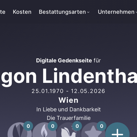
tte
Kosten
Bestattungsarten
Unternehmen
Digitale Gedenkseite
für
gon Lindentha
25.01.1970
-
12.05.2026
Wien
In Liebe und Dankbarkeit
Die Trauerfamilie
0
0
0
0