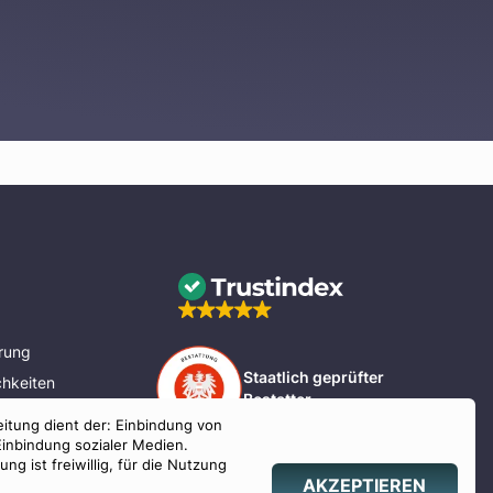
rung
Staatlich geprüfter
hkeiten
Bestatter
eitung dient der: Einbindung von
nd Bayern
Einbindung sozialer Medien.
g ist freiwillig, für die Nutzung
AKZEPTIEREN