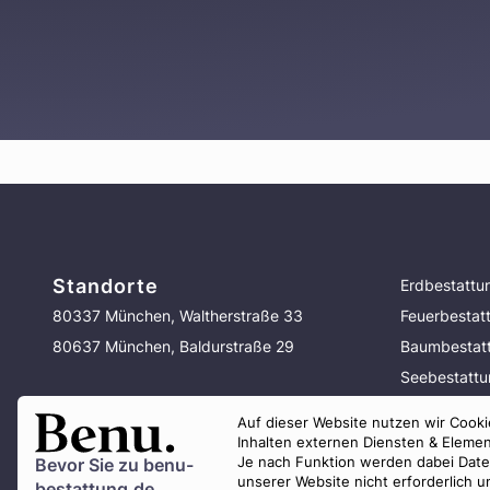
Standorte
Erdbestattu
80337 München, Waltherstraße 33
Feuerbestat
80637 München, Baldurstraße 29
Baumbestat
Seebestatt
Bestattung 
Auf dieser Website nutzen wir Cookie
Vorsorge
Inhalten externen Diensten & Elemen
Je nach Funktion werden dabei Daten 
Bevor Sie zu
benu-
unserer Website nicht erforderlich 
bestattung.de