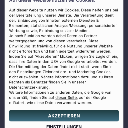
Auf dieser Website nutzen wir Cookies.
AGB
Impressum
Auf dieser Website nutzen wir Cookies. Diese helfen uns bei
der Bereitstellung unserer Dienste. Die Verarbeitung dient
Datenschutz
der: Einbindung von Inhalten externen Diensten &
Elementen; statistischen Analyse/Messung; personalisierter
Widerrufsbelehrung
Werbung sowie, Einbindung sozialer Medien.
Zahlungsmöglichkeiten
Je nach Funktion werden dabei Daten an Partner
weitergegeben und von diesen verarbeitet. Diese
Mitglied im Bestatterverband Bayern
Einwilligung ist freiwillig, für die Nutzung unserer Website
nicht erforderlich und kann jederzeit widerrufen werden.
Indem Sie auf "Akzeptieren" klicken, willigen Sie zugleich ein,
dass Ihre Daten in den USA von Google verarbeitet werden.
Die Übermittlung der Daten findet nicht statt, wenn Sie in
den Einstellungen Zielorientiere- und Marketing Cookies
nicht auswählen. Nähere Informationen dazu und zu Ihren
Staatlich geprüfter
Rechten als Benutzer finden Sie in unserer
Bestatter
Datenschutzerklärung.
Weitere Informationen zu anderen Daten, die Google von
uns erhält, finden Sie auf
dieser Seite
, auf der Google
erläutert, wie diese Daten verwendet werden.
AKZEPTIEREN
© 2026 Benu GmbH. Alle Rechte vorbehalten.
Angebot
EINSTELLUNGEN