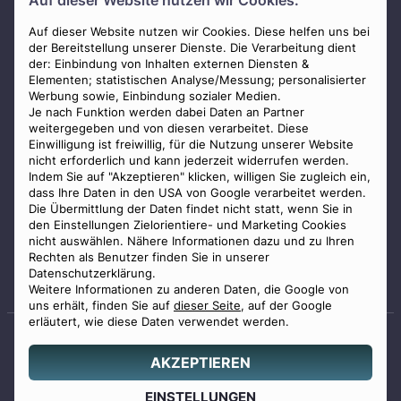
Auf dieser Website nutzen wir Cookies.
AGB
Impressum
Auf dieser Website nutzen wir Cookies. Diese helfen uns bei
der Bereitstellung unserer Dienste. Die Verarbeitung dient
Datenschutz
der: Einbindung von Inhalten externen Diensten &
Elementen; statistischen Analyse/Messung; personalisierter
Widerrufsbelehrung
Werbung sowie, Einbindung sozialer Medien.
Zahlungsmöglichkeiten
Je nach Funktion werden dabei Daten an Partner
weitergegeben und von diesen verarbeitet. Diese
Mitglied im Bestatterverband Bayern
Einwilligung ist freiwillig, für die Nutzung unserer Website
nicht erforderlich und kann jederzeit widerrufen werden.
Indem Sie auf "Akzeptieren" klicken, willigen Sie zugleich ein,
dass Ihre Daten in den USA von Google verarbeitet werden.
Die Übermittlung der Daten findet nicht statt, wenn Sie in
den Einstellungen Zielorientiere- und Marketing Cookies
nicht auswählen. Nähere Informationen dazu und zu Ihren
Staatlich geprüfter
Rechten als Benutzer finden Sie in unserer
Bestatter
Datenschutzerklärung.
Weitere Informationen zu anderen Daten, die Google von
uns erhält, finden Sie auf
dieser Seite
, auf der Google
erläutert, wie diese Daten verwendet werden.
AKZEPTIEREN
© 2026 Benu GmbH. Alle Rechte vorbehalten.
Angebot
EINSTELLUNGEN