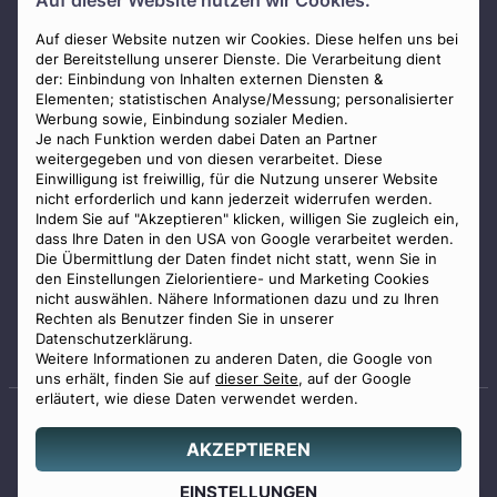
Auf dieser Website nutzen wir Cookies.
AGB
Impressum
Auf dieser Website nutzen wir Cookies. Diese helfen uns bei
der Bereitstellung unserer Dienste. Die Verarbeitung dient
Datenschutz
der: Einbindung von Inhalten externen Diensten &
Elementen; statistischen Analyse/Messung; personalisierter
Widerrufsbelehrung
Werbung sowie, Einbindung sozialer Medien.
Zahlungsmöglichkeiten
Je nach Funktion werden dabei Daten an Partner
weitergegeben und von diesen verarbeitet. Diese
Mitglied im Bestatterverband Bayern
Einwilligung ist freiwillig, für die Nutzung unserer Website
nicht erforderlich und kann jederzeit widerrufen werden.
Indem Sie auf "Akzeptieren" klicken, willigen Sie zugleich ein,
dass Ihre Daten in den USA von Google verarbeitet werden.
Die Übermittlung der Daten findet nicht statt, wenn Sie in
den Einstellungen Zielorientiere- und Marketing Cookies
nicht auswählen. Nähere Informationen dazu und zu Ihren
Staatlich geprüfter
Rechten als Benutzer finden Sie in unserer
Bestatter
Datenschutzerklärung.
Weitere Informationen zu anderen Daten, die Google von
uns erhält, finden Sie auf
dieser Seite
, auf der Google
erläutert, wie diese Daten verwendet werden.
AKZEPTIEREN
© 2026 Benu GmbH. Alle Rechte vorbehalten.
Angebot
EINSTELLUNGEN