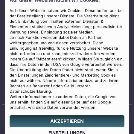
Auf dieser Website nutzen wir Cookies.
AGB
Impressum
Auf dieser Website nutzen wir Cookies. Diese helfen uns bei
der Bereitstellung unserer Dienste. Die Verarbeitung dient
Datenschutz
der: Einbindung von Inhalten externen Diensten &
Elementen; statistischen Analyse/Messung; personalisierter
Widerrufsbelehrung
Werbung sowie, Einbindung sozialer Medien.
Zahlungsmöglichkeiten
Je nach Funktion werden dabei Daten an Partner
weitergegeben und von diesen verarbeitet. Diese
Mitglied im Bestatterverband Bayern
Einwilligung ist freiwillig, für die Nutzung unserer Website
nicht erforderlich und kann jederzeit widerrufen werden.
Indem Sie auf "Akzeptieren" klicken, willigen Sie zugleich ein,
dass Ihre Daten in den USA von Google verarbeitet werden.
Die Übermittlung der Daten findet nicht statt, wenn Sie in
den Einstellungen Zielorientiere- und Marketing Cookies
nicht auswählen. Nähere Informationen dazu und zu Ihren
Staatlich geprüfter
Rechten als Benutzer finden Sie in unserer
Bestatter
Datenschutzerklärung.
Weitere Informationen zu anderen Daten, die Google von
uns erhält, finden Sie auf
dieser Seite
, auf der Google
erläutert, wie diese Daten verwendet werden.
AKZEPTIEREN
© 2026 Benu GmbH. Alle Rechte vorbehalten.
Angebot
EINSTELLUNGEN