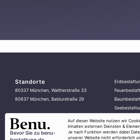
Standorte
Erdbestattu
80337 München, Waltherstraße 33
Feuerbestat
80637 München, Baldurstraße 29
Baumbestat
Seebestatt
Bestattung 
Auf dieser Website nutzen wir Cookie
Vorsorge
Inhalten externen Diensten & Elemen
Je nach Funktion werden dabei Daten 
Bevor Sie zu
benu-
unserer Website nicht erforderlich 
bestattung.de