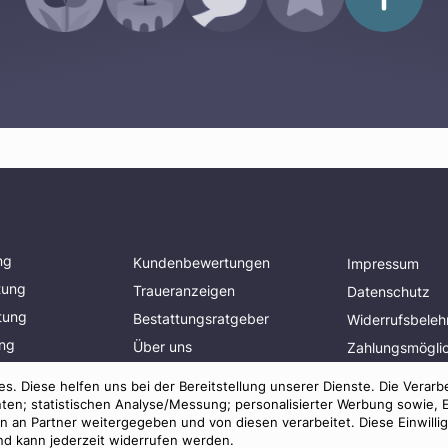
ng
Kundenbewertungen
Impressum
tung
Traueranzeigen
Datenschutz
tung
Bestattungsratgeber
Widerrufsbeleh
ung
Über uns
Zahlungsmöglic
planen
Presse
Mitglied im
s. Diese helfen uns bei der Bereitstellung unserer Dienste. Die Verarb
Bestatterverba
AGB
ten; statistischen Analyse/Messung; personalisierter Werbung sowie, 
an Partner weitergegeben und von diesen verarbeitet. Diese Einwilligun
und kann jederzeit widerrufen werden.