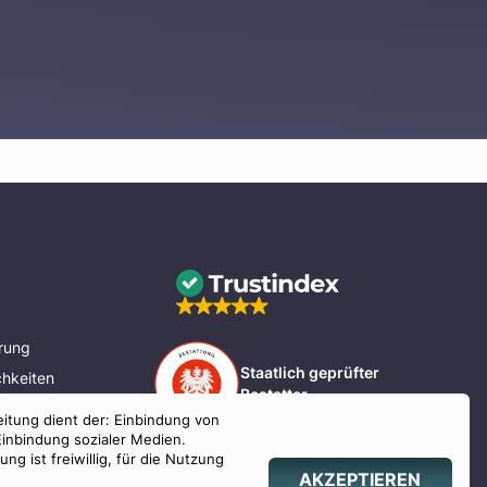
rung
Staatlich geprüfter
hkeiten
Bestatter
eitung dient der: Einbindung von
nd Bayern
Einbindung sozialer Medien.
g ist freiwillig, für die Nutzung
AKZEPTIEREN