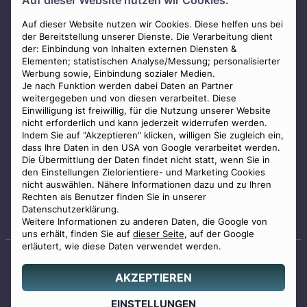
Auf dieser Website nutzen wir Cookies.
AGB
Impressum
Auf dieser Website nutzen wir Cookies. Diese helfen uns bei
der Bereitstellung unserer Dienste. Die Verarbeitung dient
Datenschutz
der: Einbindung von Inhalten externen Diensten &
Elementen; statistischen Analyse/Messung; personalisierter
Widerrufsbelehrung
Werbung sowie, Einbindung sozialer Medien.
Zahlungsmöglichkeiten
Je nach Funktion werden dabei Daten an Partner
weitergegeben und von diesen verarbeitet. Diese
Mitglied im Bestatterverband Bayern
Einwilligung ist freiwillig, für die Nutzung unserer Website
nicht erforderlich und kann jederzeit widerrufen werden.
Indem Sie auf "Akzeptieren" klicken, willigen Sie zugleich ein,
dass Ihre Daten in den USA von Google verarbeitet werden.
Die Übermittlung der Daten findet nicht statt, wenn Sie in
den Einstellungen Zielorientiere- und Marketing Cookies
nicht auswählen. Nähere Informationen dazu und zu Ihren
Staatlich geprüfter
Rechten als Benutzer finden Sie in unserer
Bestatter
Datenschutzerklärung.
Weitere Informationen zu anderen Daten, die Google von
uns erhält, finden Sie auf
dieser Seite
, auf der Google
erläutert, wie diese Daten verwendet werden.
AKZEPTIEREN
© 2026 Benu GmbH. Alle Rechte vorbehalten.
Angebot
EINSTELLUNGEN