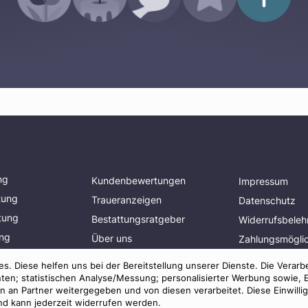
ng
Kundenbewertungen
Impressum
tung
Traueranzeigen
Datenschutz
tung
Bestattungsratgeber
Widerrufsbeleh
ung
Über uns
Zahlungsmöglic
planen
Presse
Mitglied im
s. Diese helfen uns bei der Bereitstellung unserer Dienste. Die Verarb
Bestatterverba
AGB
ten; statistischen Analyse/Messung; personalisierter Werbung sowie, 
an Partner weitergegeben und von diesen verarbeitet. Diese Einwilligun
und kann jederzeit widerrufen werden.