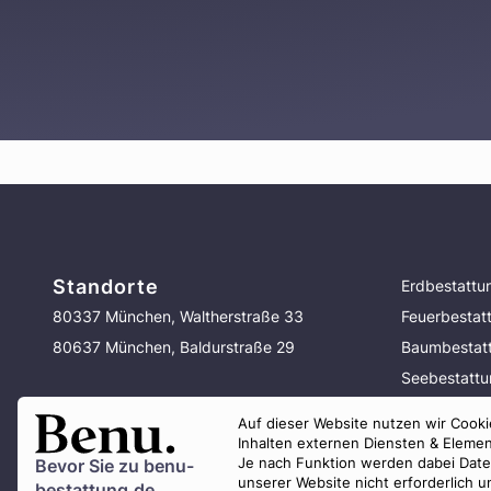
Standorte
Erdbestattu
80337 München, Waltherstraße 33
Feuerbestat
80637 München, Baldurstraße 29
Baumbestat
Seebestatt
Bestattung 
Auf dieser Website nutzen wir Cookie
Vorsorge
Inhalten externen Diensten & Elemen
Je nach Funktion werden dabei Daten 
Bevor Sie zu
benu-
unserer Website nicht erforderlich 
bestattung.de