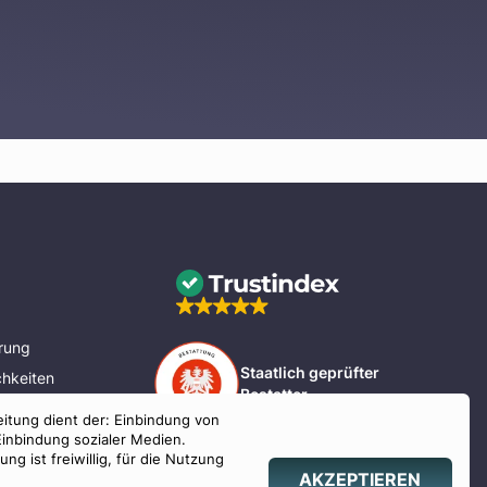
rung
Staatlich geprüfter
hkeiten
Bestatter
eitung dient der: Einbindung von
nd Bayern
Einbindung sozialer Medien.
g ist freiwillig, für die Nutzung
AKZEPTIEREN