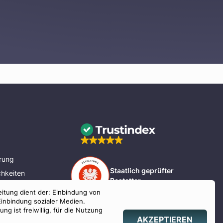
rung
Staatlich geprüfter
hkeiten
Bestatter
eitung dient der: Einbindung von
nd Bayern
Einbindung sozialer Medien.
g ist freiwillig, für die Nutzung
AKZEPTIEREN