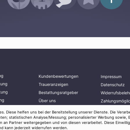
ng
Kundenbewertungen
Impressum
tung
Traueranzeigen
Datenschutz
tung
Bestattungsratgeber
Widerrufsbeleh
ung
Über uns
Zahlungsmöglic
planen
Presse
Mitglied im
s. Diese helfen uns bei der Bereitstellung unserer Dienste. Die Verarb
Bestatterverba
AGB
ten; statistischen Analyse/Messung; personalisierter Werbung sowie, 
an Partner weitergegeben und von diesen verarbeitet. Diese Einwilligun
und kann jederzeit widerrufen werden.