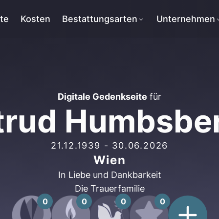
tte
Kosten
Bestattungsarten
Unternehmen
Digitale Gedenkseite
für
trud Humbsbe
21.12.1939
-
30.06.2026
Wien
In Liebe und Dankbarkeit
Die Trauerfamilie
0
0
0
0