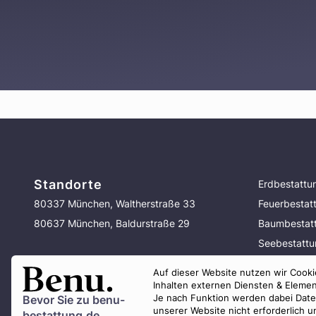
Standorte
Erdbestattu
80337 München, Waltherstraße 33
Feuerbestat
80637 München, Baldurstraße 29
Baumbestat
Seebestatt
Bestattung 
Auf dieser Website nutzen wir Cookie
Vorsorge
Inhalten externen Diensten & Elemen
Je nach Funktion werden dabei Daten 
Bevor Sie zu
benu-
unserer Website nicht erforderlich 
bestattung.de