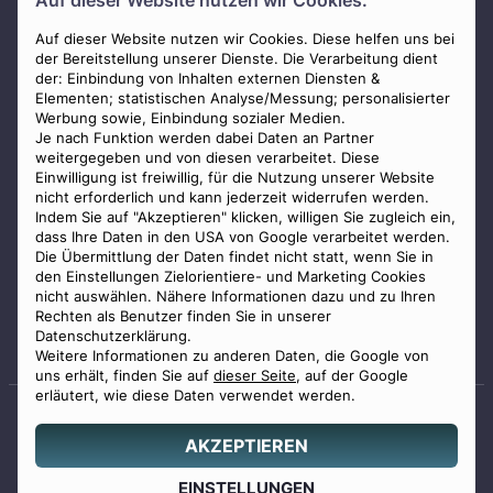
Auf dieser Website nutzen wir Cookies.
AGB
Impressum
Auf dieser Website nutzen wir Cookies. Diese helfen uns bei
der Bereitstellung unserer Dienste. Die Verarbeitung dient
Datenschutz
der: Einbindung von Inhalten externen Diensten &
Elementen; statistischen Analyse/Messung; personalisierter
Widerrufsbelehrung
Werbung sowie, Einbindung sozialer Medien.
Zahlungsmöglichkeiten
Je nach Funktion werden dabei Daten an Partner
weitergegeben und von diesen verarbeitet. Diese
Mitglied im Bestatterverband Bayern
Einwilligung ist freiwillig, für die Nutzung unserer Website
nicht erforderlich und kann jederzeit widerrufen werden.
Indem Sie auf "Akzeptieren" klicken, willigen Sie zugleich ein,
dass Ihre Daten in den USA von Google verarbeitet werden.
Die Übermittlung der Daten findet nicht statt, wenn Sie in
den Einstellungen Zielorientiere- und Marketing Cookies
nicht auswählen. Nähere Informationen dazu und zu Ihren
Staatlich geprüfter
Rechten als Benutzer finden Sie in unserer
Bestatter
Datenschutzerklärung.
Weitere Informationen zu anderen Daten, die Google von
uns erhält, finden Sie auf
dieser Seite
, auf der Google
erläutert, wie diese Daten verwendet werden.
AKZEPTIEREN
© 2026 Benu GmbH. Alle Rechte vorbehalten.
Angebot
EINSTELLUNGEN