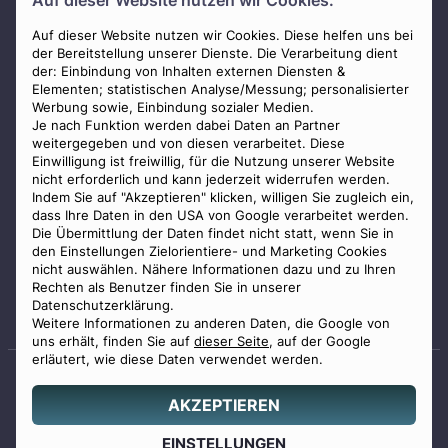
Auf dieser Website nutzen wir Cookies.
AGB
Impressum
Auf dieser Website nutzen wir Cookies. Diese helfen uns bei
der Bereitstellung unserer Dienste. Die Verarbeitung dient
Datenschutz
der: Einbindung von Inhalten externen Diensten &
Elementen; statistischen Analyse/Messung; personalisierter
Widerrufsbelehrung
Werbung sowie, Einbindung sozialer Medien.
Zahlungsmöglichkeiten
Je nach Funktion werden dabei Daten an Partner
weitergegeben und von diesen verarbeitet. Diese
Mitglied im Bestatterverband Bayern
Einwilligung ist freiwillig, für die Nutzung unserer Website
nicht erforderlich und kann jederzeit widerrufen werden.
Indem Sie auf "Akzeptieren" klicken, willigen Sie zugleich ein,
dass Ihre Daten in den USA von Google verarbeitet werden.
Die Übermittlung der Daten findet nicht statt, wenn Sie in
den Einstellungen Zielorientiere- und Marketing Cookies
nicht auswählen. Nähere Informationen dazu und zu Ihren
Staatlich geprüfter
Rechten als Benutzer finden Sie in unserer
Bestatter
Datenschutzerklärung.
Weitere Informationen zu anderen Daten, die Google von
uns erhält, finden Sie auf
dieser Seite
, auf der Google
erläutert, wie diese Daten verwendet werden.
AKZEPTIEREN
© 2026 Benu GmbH. Alle Rechte vorbehalten.
Angebot
EINSTELLUNGEN