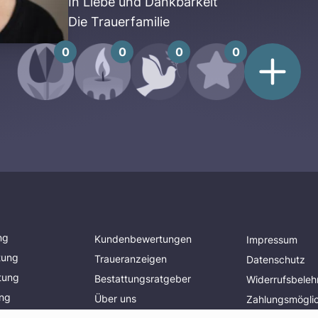
In Liebe und Dankbarkeit
Die Trauerfamilie
0
0
0
0
ng
Kundenbewertungen
Impressum
tung
Traueranzeigen
Datenschutz
tung
Bestattungsratgeber
Widerrufsbeleh
ung
Über uns
Zahlungsmöglic
planen