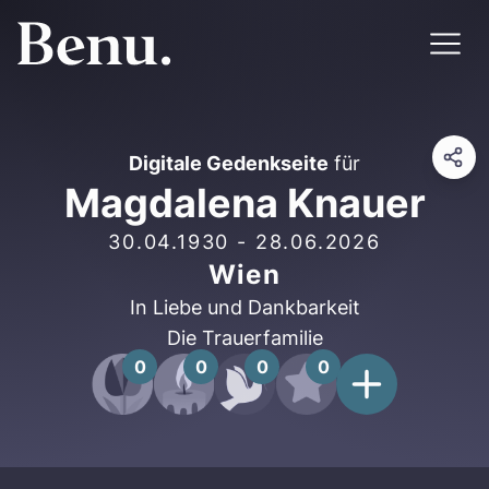
Digitale Gedenkseite
für
Magdalena Knauer
30.04.1930
-
28.06.2026
Wien
In Liebe und Dankbarkeit
Die Trauerfamilie
0
0
0
0