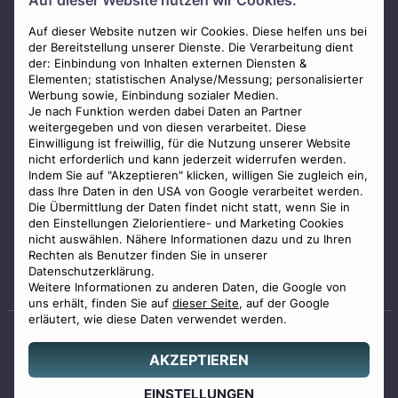
Auf dieser Website nutzen wir Cookies.
AGB
Impressum
Auf dieser Website nutzen wir Cookies. Diese helfen uns bei
der Bereitstellung unserer Dienste. Die Verarbeitung dient
Datenschutz
der: Einbindung von Inhalten externen Diensten &
Elementen; statistischen Analyse/Messung; personalisierter
Widerrufsbelehrung
Werbung sowie, Einbindung sozialer Medien.
Zahlungsmöglichkeiten
Je nach Funktion werden dabei Daten an Partner
weitergegeben und von diesen verarbeitet. Diese
Mitglied im Bestatterverband Bayern
Einwilligung ist freiwillig, für die Nutzung unserer Website
nicht erforderlich und kann jederzeit widerrufen werden.
Indem Sie auf "Akzeptieren" klicken, willigen Sie zugleich ein,
dass Ihre Daten in den USA von Google verarbeitet werden.
Die Übermittlung der Daten findet nicht statt, wenn Sie in
den Einstellungen Zielorientiere- und Marketing Cookies
nicht auswählen. Nähere Informationen dazu und zu Ihren
Staatlich geprüfter
Rechten als Benutzer finden Sie in unserer
Bestatter
Datenschutzerklärung.
Weitere Informationen zu anderen Daten, die Google von
uns erhält, finden Sie auf
dieser Seite
, auf der Google
erläutert, wie diese Daten verwendet werden.
AKZEPTIEREN
© 2026 Benu GmbH. Alle Rechte vorbehalten.
Angebot
EINSTELLUNGEN