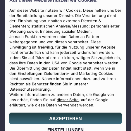
Auf dieser Website nutzen wir Cookies.
AGB
Impressum
Auf dieser Website nutzen wir Cookies. Diese helfen uns bei
der Bereitstellung unserer Dienste. Die Verarbeitung dient
Datenschutz
der: Einbindung von Inhalten externen Diensten &
Elementen; statistischen Analyse/Messung; personalisierter
Widerrufsbelehrung
Werbung sowie, Einbindung sozialer Medien.
Zahlungsmöglichkeiten
Je nach Funktion werden dabei Daten an Partner
weitergegeben und von diesen verarbeitet. Diese
Mitglied im Bestatterverband Bayern
Einwilligung ist freiwillig, für die Nutzung unserer Website
nicht erforderlich und kann jederzeit widerrufen werden.
Indem Sie auf "Akzeptieren" klicken, willigen Sie zugleich ein,
dass Ihre Daten in den USA von Google verarbeitet werden.
Die Übermittlung der Daten findet nicht statt, wenn Sie in
den Einstellungen Zielorientiere- und Marketing Cookies
nicht auswählen. Nähere Informationen dazu und zu Ihren
Staatlich geprüfter
Rechten als Benutzer finden Sie in unserer
Bestatter
Datenschutzerklärung.
Weitere Informationen zu anderen Daten, die Google von
uns erhält, finden Sie auf
dieser Seite
, auf der Google
erläutert, wie diese Daten verwendet werden.
AKZEPTIEREN
© 2026 Benu GmbH. Alle Rechte vorbehalten.
Angebot
EINSTELLUNGEN