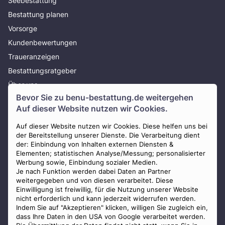
Seebestattung
Bestattung planen
Vorsorge
Kundenbewertungen
Traueranzeigen
Bestattungsratgeber
Über uns
Bevor Sie zu
benu-bestattung.de
weitergehen
Presse
Auf dieser Website nutzen wir Cookies.
AGB
Impressum
Auf dieser Website nutzen wir Cookies. Diese helfen uns bei
der Bereitstellung unserer Dienste. Die Verarbeitung dient
Datenschutz
der: Einbindung von Inhalten externen Diensten &
Elementen; statistischen Analyse/Messung; personalisierter
Widerrufsbelehrung
Werbung sowie, Einbindung sozialer Medien.
Zahlungsmöglichkeiten
Je nach Funktion werden dabei Daten an Partner
weitergegeben und von diesen verarbeitet. Diese
Mitglied im Bestatterverband Bayern
Einwilligung ist freiwillig, für die Nutzung unserer Website
nicht erforderlich und kann jederzeit widerrufen werden.
Indem Sie auf "Akzeptieren" klicken, willigen Sie zugleich ein,
dass Ihre Daten in den USA von Google verarbeitet werden.