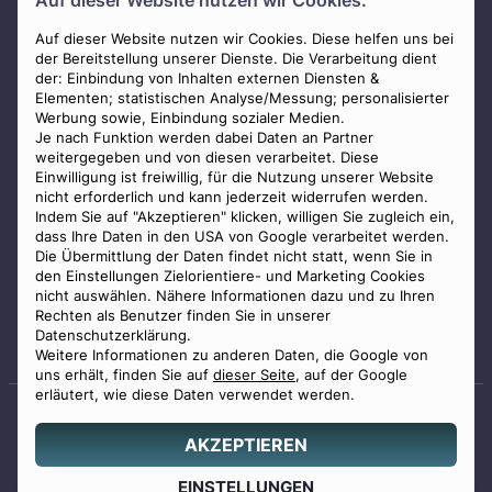
Auf dieser Website nutzen wir Cookies.
AGB
Impressum
Auf dieser Website nutzen wir Cookies. Diese helfen uns bei
der Bereitstellung unserer Dienste. Die Verarbeitung dient
Datenschutz
der: Einbindung von Inhalten externen Diensten &
Elementen; statistischen Analyse/Messung; personalisierter
Widerrufsbelehrung
Werbung sowie, Einbindung sozialer Medien.
Zahlungsmöglichkeiten
Je nach Funktion werden dabei Daten an Partner
weitergegeben und von diesen verarbeitet. Diese
Mitglied im Bestatterverband Bayern
Einwilligung ist freiwillig, für die Nutzung unserer Website
nicht erforderlich und kann jederzeit widerrufen werden.
Indem Sie auf "Akzeptieren" klicken, willigen Sie zugleich ein,
dass Ihre Daten in den USA von Google verarbeitet werden.
Die Übermittlung der Daten findet nicht statt, wenn Sie in
den Einstellungen Zielorientiere- und Marketing Cookies
nicht auswählen. Nähere Informationen dazu und zu Ihren
Staatlich geprüfter
Rechten als Benutzer finden Sie in unserer
Bestatter
Datenschutzerklärung.
Weitere Informationen zu anderen Daten, die Google von
uns erhält, finden Sie auf
dieser Seite
, auf der Google
erläutert, wie diese Daten verwendet werden.
AKZEPTIEREN
© 2026 Benu GmbH. Alle Rechte vorbehalten.
Angebot
EINSTELLUNGEN