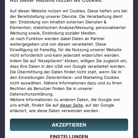
Auf dieser Website nutzen wir Cookies.
AGB
Impressum
Auf dieser Website nutzen wir Cookies. Diese helfen uns bei
der Bereitstellung unserer Dienste. Die Verarbeitung dient
Datenschutz
der: Einbindung von Inhalten externen Diensten &
Elementen; statistischen Analyse/Messung; personalisierter
Widerrufsbelehrung
Werbung sowie, Einbindung sozialer Medien.
Zahlungsmöglichkeiten
Je nach Funktion werden dabei Daten an Partner
weitergegeben und von diesen verarbeitet. Diese
Mitglied im Bestatterverband Bayern
Einwilligung ist freiwillig, für die Nutzung unserer Website
nicht erforderlich und kann jederzeit widerrufen werden.
Indem Sie auf "Akzeptieren" klicken, willigen Sie zugleich ein,
dass Ihre Daten in den USA von Google verarbeitet werden.
Die Übermittlung der Daten findet nicht statt, wenn Sie in
den Einstellungen Zielorientiere- und Marketing Cookies
nicht auswählen. Nähere Informationen dazu und zu Ihren
Staatlich geprüfter
Rechten als Benutzer finden Sie in unserer
Bestatter
Datenschutzerklärung.
Weitere Informationen zu anderen Daten, die Google von
uns erhält, finden Sie auf
dieser Seite
, auf der Google
erläutert, wie diese Daten verwendet werden.
AKZEPTIEREN
© 2026 Benu GmbH. Alle Rechte vorbehalten.
Angebot
EINSTELLUNGEN